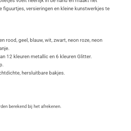
lletjes voelt heerlijk in de hand en maakt het
figuurtjes, versieringen en kleine kunstwerkjes te
n rood, geel, blauw, wit, zwart, neon roze, neon
r
Open media 2 in m
anje.
n 12 kleuren metallic en 6 kleuren Glitter.
p.
chtdichte, hersluitbare bakjes.
den berekend bij het afrekenen.