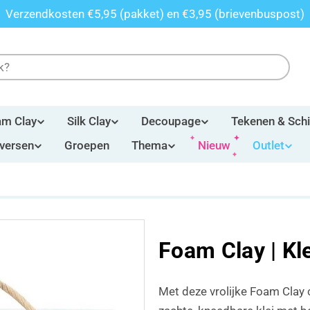
Verzendkosten €5,95 (pakket) en €3,95 (brievenbuspost)
am Clay
Silk Clay
Decoupage
Tekenen & Schi
iversen
Groepen
Thema
Nieuw
Outlet
Foam Clay | Kl
Met deze vrolijke Foam Clay 