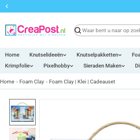
Overslaan
naar
inhoud
Zoeken
Home
Knutselideeën
Knutselpakketten
Fo
Krimpfolie
Pixelhobby
Sieraden Maken
D
Home
Foam Clay
Foam Clay | Klei | Cadeauset
Overslaan
naar
productinformatie