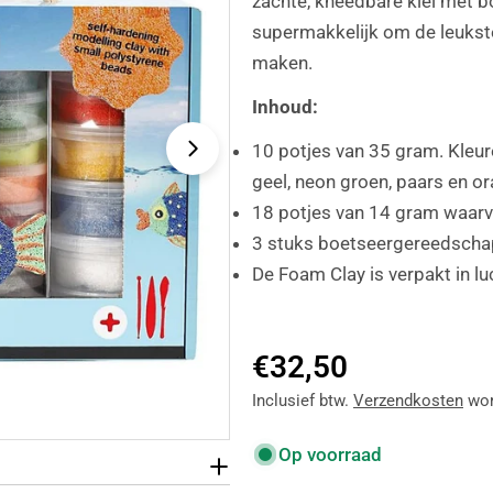
zachte, kneedbare klei met bo
supermakkelijk om de leukste 
maken.
Inhoud:
10 potjes van 35 gram. Kleure
Open media 1 in modaalvenste
geel, neon groen, paars en or
18 potjes van 14 gram waarva
3 stuks boetseergereedscha
De Foam Clay is verpakt in lu
Normale
€32,50
prijs
Inclusief btw.
Verzendkosten
wor
Op voorraad