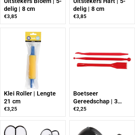
Uitstekers Bloem | 5-
Uitstekers Hart | 5-
delig | 8 cm
delig | 8 cm
Normale
€3,85
Normale
€3,85
prijs
prijs
Klei Roller | Lengte
Boetseer
21 cm
Gereedschap | 3
stuks
Normale
€3,25
Normale
€2,25
prijs
prijs