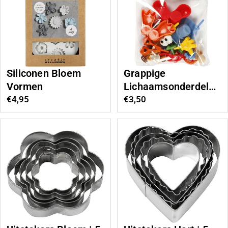
Siliconen Bloem
Grappige
Vormen
Lichaamsonderdelen
en Accessoires
Normale
€4,95
Normale
€3,50
prijs
prijs