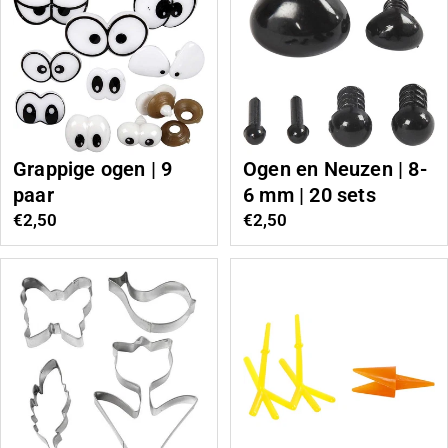
Grappige ogen | 9
Ogen en Neuzen | 8-
paar
6 mm | 20 sets
Normale
€2,50
Normale
€2,50
prijs
prijs