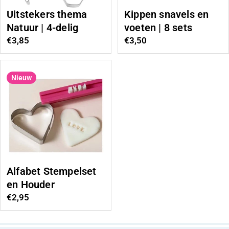
Uitstekers thema
Kippen snavels en
Natuur | 4-delig
voeten | 8 sets
Normale
€3,85
Normale
€3,50
prijs
prijs
Nieuw
Alfabet Stempelset
en Houder
Normale
€2,95
prijs