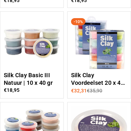
40 gr
Normale
€18,95
Normale
€18,95
prijs
prijs
-10%
Silk Clay Basic III
Silk Clay
Natuur | 10 x 40 gr
Voordeelset 20 x 40
gr
Normale
€18,95
€32,31
€35,90
Aanbiedingsprijs
Normale
prijs
prijs