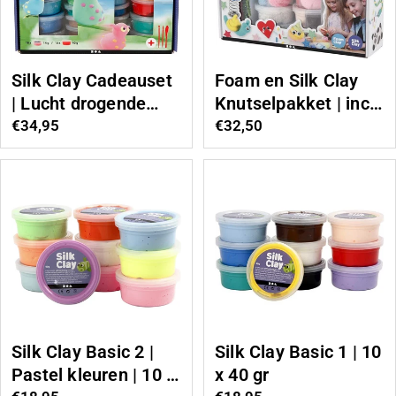
Silk Clay Cadeauset
Foam en Silk Clay
| Lucht drogende
Knutselpakket | incl.
Klei | Incl.
Boetseergereedscha
Normale
€34,95
Normale
€32,50
boetseergereedscha
prijs
p
prijs
p
Silk Clay Basic 2 |
Silk Clay Basic 1 | 10
Pastel kleuren | 10 x
x 40 gr