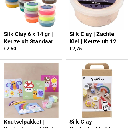
Silk Clay 6 x 14 gr |
Silk Clay | Zachte
Keuze uit Standaard
Klei | Keuze uit 12
kleuren, Neon
verschillende
Normale
€7,50
Normale
€2,75
kleuren of
prijs
kleuren | 40 gram
prijs
Huidskleuren
Knutselpakket |
Silk Clay