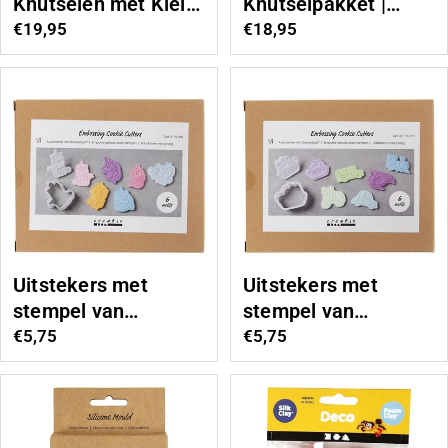
Knutselen met Klei
Knutselpakket |
voor Kleuters
Compleet met
Normale
€19,95
Normale
€18,95
prijs
boetseergereedscha
prijs
p, sleutelhangers en
oogjes
Uitstekers met
Uitstekers met
stempel van
stempel van
Eenhoorns | 6 st
Vervoersmiddelen |
Normale
€5,75
Normale
€5,75
prijs
6 st
prijs