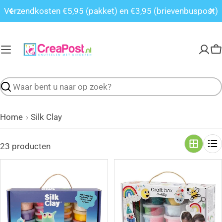
Overslaan
Vanaf € 55 gratis verzending (NL)
naar
inhoud
W
Zoeken
Home
Silk Clay
23 producten